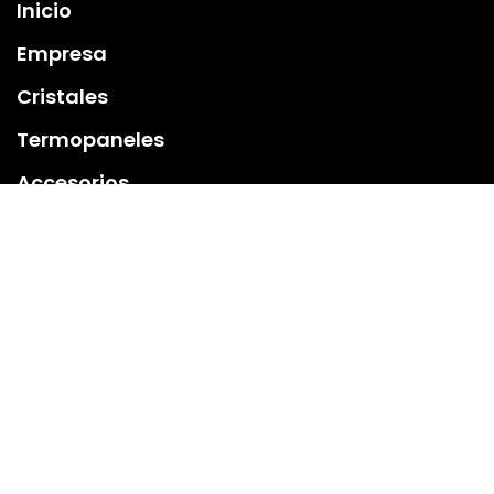
Inicio
Empresa
Cristales
Termopaneles
Accesorios
Contacto
Suscríbete y recibe ofertas exclusivas, novedades y
contenido relevante. Estamos comprometidos con enviar
solo información útil.