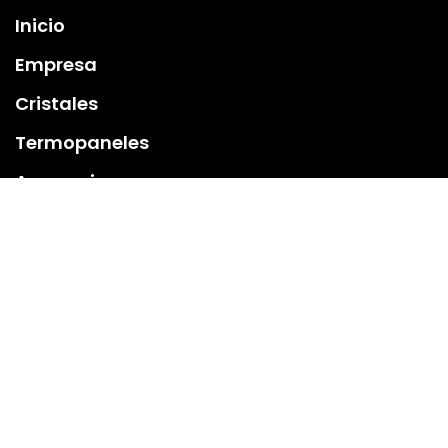
Inicio
Empresa
Cristales
Termopaneles
Accesorios
Contacto
Suscríbete y recibe ofertas exclusivas, novedades y
contenido relevante. Estamos comprometidos con enviar
solo información útil.